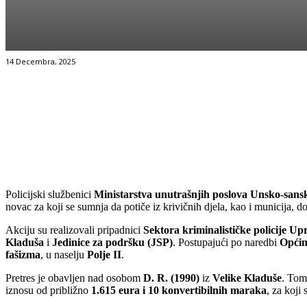
14 Decembra, 2025
Facebook
Twitter
Pinterest
WhatsApp
Policijski službenici
Ministarstva unutrašnjih poslova Unsko-san
novac za koji se sumnja da potiče iz krivičnih djela, kao i municija, d
Akciju su realizovali pripadnici
Sektora kriminalističke policije U
Kladuša
i
Jedinice za podršku (JSP)
. Postupajući po naredbi
Općin
fašizma
, u naselju
Polje II
.
Pretres je obavljen nad osobom
D. R. (1990)
iz
Velike Kladuše
. Tom
iznosu od približno
1.615 eura i 10 konvertibilnih maraka
, za koji