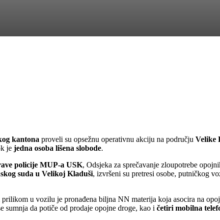
skog kantona
proveli su opsežnu operativnu akciju na području
Velike
ok je
jedna osoba lišena slobode
.
prave policije MUP-a USK
, Odsjeka za sprečavanje zloupotrebe opojni
skog suda u Velikoj Kladuši
, izvršeni su pretresi osobe, putničkog v
 prilikom u vozilu je pronađena biljna NN materija koja asocira na op
 se sumnja da potiče od prodaje opojne droge, kao i
četiri mobilna tele