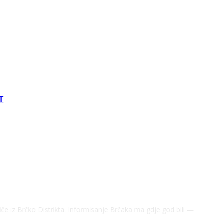
T
riče iz Brčko Distrikta. Informisanje Brčaka ma gdje god bili —