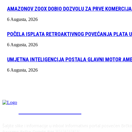
AMAZONOV ZOOX DOBIO DOZVOLU ZA PRVE KOMERCIJAL
6 Augusta, 2026
POČELA ISPLATA RETROAKTIVNOG POVEĆANJA PLATA U 
6 Augusta, 2026
UMJETNA INTELIGENCIJA POSTALA GLAVNI MOTOR AME
6 Augusta, 2026
INFO "POSKOK" BRČKO
Šaljite slike i informacije u inbox! Informativni portal posvećen Brč
čuvajmo Brčko Distrikt BiH 🇧🇦🇧🇦🇧🇦