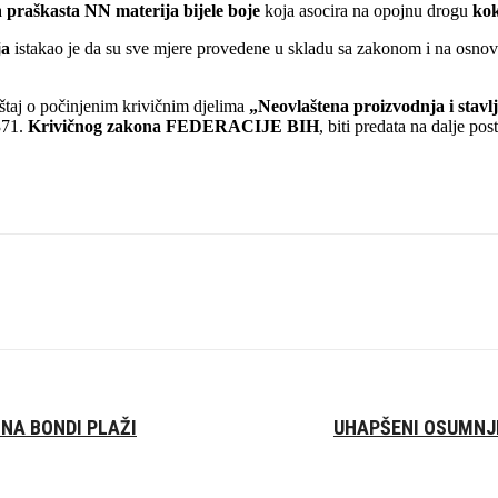
a
praškasta NN materija bijele boje
koja asocira na opojnu drogu
ko
ja
istakao je da su sve mjere provedene u skladu sa zakonom i na osnovu
eštaj o počinjenim krivičnim djelima
„Neovlaštena proizvodnja i stavl
371.
Krivičnog zakona FEDERACIJE BIH
, biti predata na dalje po
 NA BONDI PLAŽI
UHAPŠENI OSUMNJI