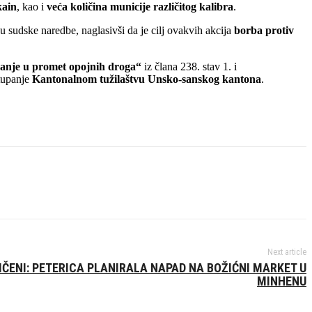
kain
, kao i
veća količina municije različitog kalibra
.
 sudske naredbe, naglasivši da je cilj ovakvih akcija
borba protiv
janje u promet opojnih droga“
iz člana 238. stav 1. i
stupanje
Kantonalnom tužilaštvu Unsko-sanskog kantona
.
Next article
ČENI: PETERICA PLANIRALA NAPAD NA BOŽIĆNI MARKET U
MINHENU