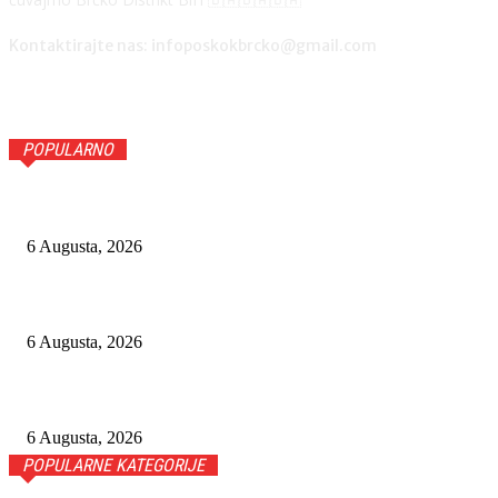
Kontaktirajte nas: infoposkokbrcko@gmail.com
POPULARNO
RATKO MLADIĆ U TEŠKOM ZDRAVSTVENOM STANJU, HAG
6 Augusta, 2026
AMAZON POSTAO PETI TEHNOLOŠKI DIV VRIJEDAN VIŠE 
6 Augusta, 2026
VLASNICI NOVE ŽELJEZARE ODBILI PRIJEDLOGE VLADE
6 Augusta, 2026
POPULARNE KATEGORIJE