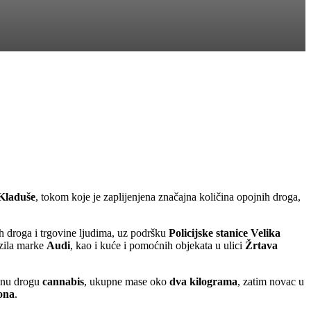
 Kladuše
, tokom koje je zaplijenjena značajna količina opojnih droga,
h droga i trgovine ljudima, uz podršku
Policijske stanice Velika
ozila marke
Audi
, kao i kuće i pomoćnih objekata u ulici
Žrtava
ojnu drogu
cannabis
, ukupne mase oko
dva kilograma
, zatim novac u
fona
.