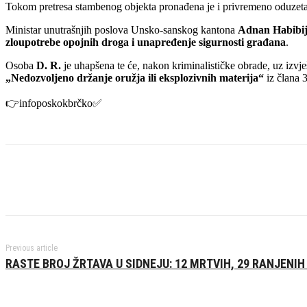
Tokom pretresa stambenog objekta pronađena je i privremeno oduzet
Ministar unutrašnjih poslova Unsko-sanskog kantona
Adnan Habibi
zloupotrebe opojnih droga i unapređenje sigurnosti građana
.
Osoba
D. R.
je uhapšena te će, nakon kriminalističke obrade, uz izvj
„Nedozvoljeno držanje oružja ili eksplozivnih materija“
iz člana 
👉infoposkokbrčko✅️
Previous article
RASTE BROJ ŽRTAVA U SIDNEJU: 12 MRTVIH, 29 RANJENIH