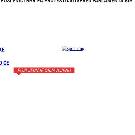
POSLENICI BHRT-A PROTESTUJU ISPRED PARLAMENTA BIH
KE
O ĆE
POSLJEDNJE OBJAVLJENO