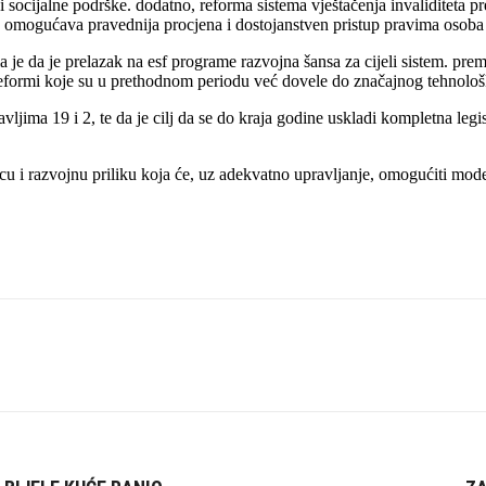
i socijalne podrške. dodatno, reforma sistema vještačenja invaliditeta pr
omogućava pravednija procjena i dostojanstven pristup pravima osoba 
nila je da je prelazak na esf programe razvojna šansa za cijeli sistem. 
 reformi koje su u prethodnom periodu već dovele do značajnog tehnološ
glavljima 19 i 2, te da je cilj da se do kraja godine uskladi kompletna l
cu i razvojnu priliku koja će, uz adekvatno upravljanje, omogućiti modern