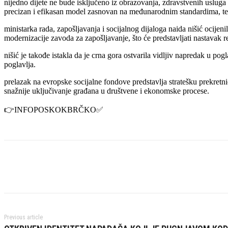
nijedno dijete ne bude isključeno iz obrazovanja, zdravstvenih usluga 
precizan i efikasan model zasnovan na međunarodnim standardima, te 
ministarka rada, zapošljavanja i socijalnog dijaloga naida nišić ocije
modernizacije zavoda za zapošljavanje, što će predstavljati nastavak
nišić je takođe istakla da je crna gora ostvarila vidljiv napredak u po
poglavlja.
prelazak na evropske socijalne fondove predstavlja stratešku prekretni
snažnije uključivanje građana u društvene i ekonomske procese.
👉INFOPOSKOKBRČKO✅️
Previous article