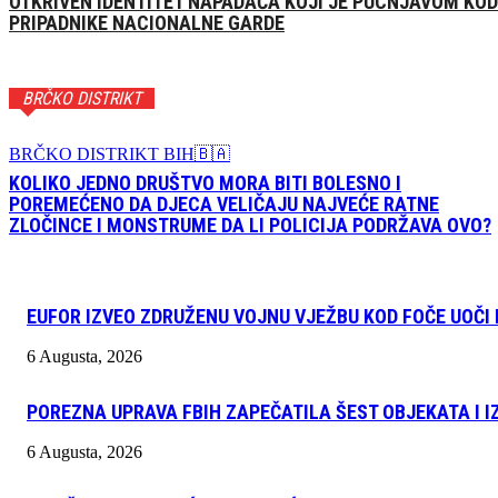
OTKRIVEN IDENTITET NAPADAČA KOJI JE PUCNJAVOM KOD
PRIPADNIKE NACIONALNE GARDE
BRČKO DISTRIKT
BRČKO DISTRIKT BIH🇧🇦
KOLIKO JEDNO DRUŠTVO MORA BITI BOLESNO I
POREMEĆENO DA DJECA VELIČAJU NAJVEĆE RATNE
ZLOČINCE I MONSTRUME DA LI POLICIJA PODRŽAVA OVO?
EUFOR IZVEO ZDRUŽENU VOJNU VJEŽBU KOD FOČE UOČI
6 Augusta, 2026
POREZNA UPRAVA FBIH ZAPEČATILA ŠEST OBJEKATA I I
6 Augusta, 2026