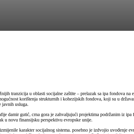
ijih tranzicija u oblasti socijalne zaštite – prelazak sa ipa fondova na 
 mogućnost korištenja strukturnih i kohezijskih fondova, koji su u drža
e javnih usluga.
afije damir gutić, crna gora je zahvaljujući projektima podržanim iz ipa f
zak u novu finansijsku perspektivu evropske unije.
mijenile karakter socijalnog sistema. posebno je izdvojio uvođenje evro