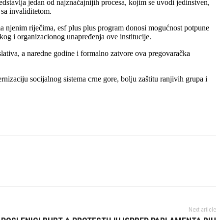
edstavlja jedan od najznačajnijih procesa, kojim se uvodi jedinstven,
sa invaliditetom.
prema njenim riječima, esf plus plus program donosi mogućnost potpune
kog i organizacionog unapređenja ove institucije.
egislativa, a naredne godine i formalno zatvore ova pregovaračka
izaciju socijalnog sistema crne gore, bolju zaštitu ranjivih grupa i
Next article