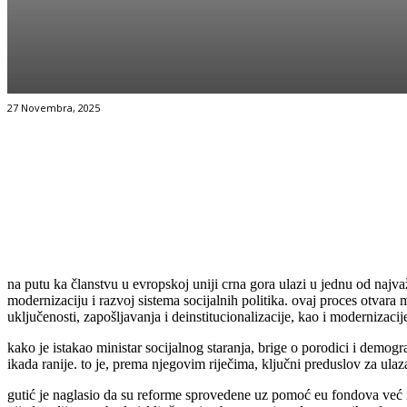
27 Novembra, 2025
Facebook
Twitter
Pinterest
WhatsApp
na putu ka članstvu u evropskoj uniji crna gora ulazi u jednu od najvažn
modernizaciju i razvoj sistema socijalnih politika. ovaj proces otvara
uključenosti, zapošljavanja i deinstitucionalizacije, kao i modernizacij
kako je istakao ministar socijalnog staranja, brige o porodici i demogr
ikada ranije. to je, prema njegovim riječima, ključni preduslov za ula
gutić je naglasio da su reforme sprovedene uz pomoć eu fondova već iz