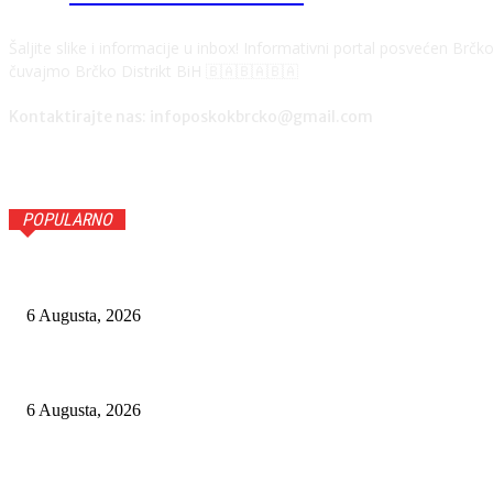
Šaljite slike i informacije u inbox! Informativni portal posvećen Brč
čuvajmo Brčko Distrikt BiH 🇧🇦🇧🇦🇧🇦
Kontaktirajte nas: infoposkokbrcko@gmail.com
POPULARNO
EUFOR IZVEO ZDRUŽENU VOJNU VJEŽBU KOD FOČE UOČI
6 Augusta, 2026
POREZNA UPRAVA FBIH ZAPEČATILA ŠEST OBJEKATA I I
6 Augusta, 2026
ZENIČKI RUDARI VEĆ DRUGU NOĆ PROVELI U JAMI RASP