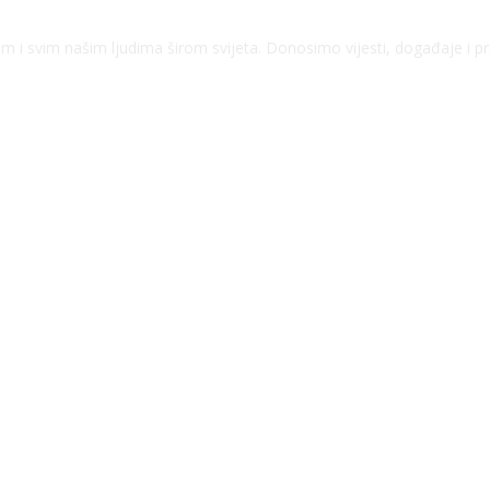
kom i svim našim ljudima širom svijeta. Donosimo vijesti, događaje i p
 MANEVRA “BRZI ODGOVOR 2026”
ZREKLA KAZNE OD 31.700 KM
OTOČJE U ZNAK PROTESTA