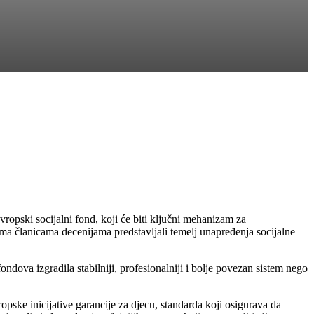
evropski socijalni fond, koji će biti ključni mehanizam za
vama članicama decenijama predstavljali temelj unapređenja socijalne
ondova izgradila stabilniji, profesionalniji i bolje povezan sistem nego
pske inicijative garancije za djecu, standarda koji osigurava da