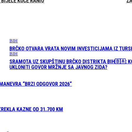
 BIJELE KUĆE RANIO
ZA
BIH
BRČKO OTVARA VRATA NOVIM INVESTICIJAMA IZ TURS
BIH
SRAMOTA UZ SKUPŠTINU BRČKO DISTRIKTA BIH🇧🇦: K
UKLONITI GOVOR MRŽNJE SA JAVNOG ZIDA?
 MANEVRA “BRZI ODGOVOR 2026”
ZREKLA KAZNE OD 31.700 KM