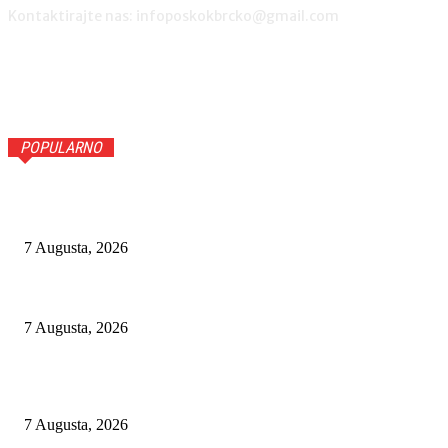
Kontaktirajte nas: infoposkokbrcko@gmail.com
POPULARNO
VLADA FBIH RASPODIJELILA 530.000 KM ZA KULTURU, SPORT
I VJERSKE INSTITUCIJE
7 Augusta, 2026
POČELI RADOVI NA UREĐENJU OBALE SAVE U MZ KOLOBARA
7 Augusta, 2026
NARKO-KARTELI I BH. DIPLOMATSKA MREŽA: DA LI SU
GRAĐANI BIH FINANSIRALI ŠVERC KOKAINA?
7 Augusta, 2026