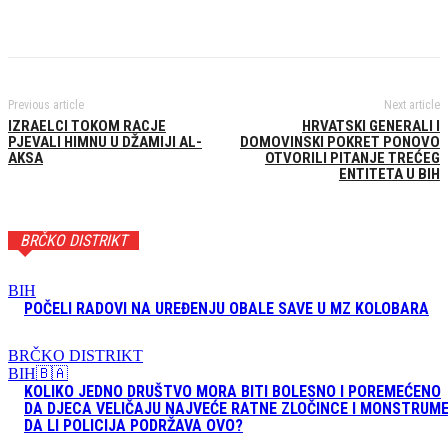
Previous article
Next article
IZRAELCI TOKOM RACJE
HRVATSKI GENERALI I
PJEVALI HIMNU U DŽAMIJI AL-
DOMOVINSKI POKRET PONOVO
AKSA
OTVORILI PITANJE TREĆEG
ENTITETA U BIH
BRČKO DISTRIKT
BIH
POČELI RADOVI NA UREĐENJU OBALE SAVE U MZ KOLOBARA
BRČKO DISTRIKT
BIH🇧🇦
KOLIKO JEDNO DRUŠTVO MORA BITI BOLESNO I POREMEĆENO
DA DJECA VELIČAJU NAJVEĆE RATNE ZLOČINCE I MONSTRUM
DA LI POLICIJA PODRŽAVA OVO?