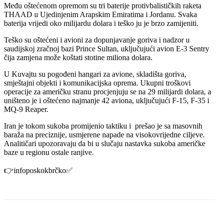
Među oštećenom opremom su tri baterije protivbalističkih raketa
THAAD u Ujedinjenim Arapskim Emiratima i Jordanu. Svaka
baterija vrijedi oko milijardu dolara i teško ju je brzo zamijeniti.
Teško su oštećeni i avioni za dopunjavanje goriva i nadzor u
saudijskoj zračnoj bazi Prince Sultan, uključujući avion E-3 Sentry
čija zamjena može koštati stotine miliona dolara.
U Kuvajtu su pogođeni hangari za avione, skladišta goriva,
smještajni objekti i komunikacijska oprema. Ukupni troškovi
operacije za američku stranu procjenjuju se na 29 milijardi dolara, a
uništeno je i oštećeno najmanje 42 aviona, uključujući F-15, F-35 i
MQ-9 Reaper.
Iran je tokom sukoba promijenio taktiku i prešao je sa masovnih
baraža na preciznije, usmjerene napade na visokovrijedne ciljeve.
Analitičari upozoravaju da bi u slučaju nastavka sukoba američke
baze u regionu ostale ranjive.
👉infoposkokbrčko✅️