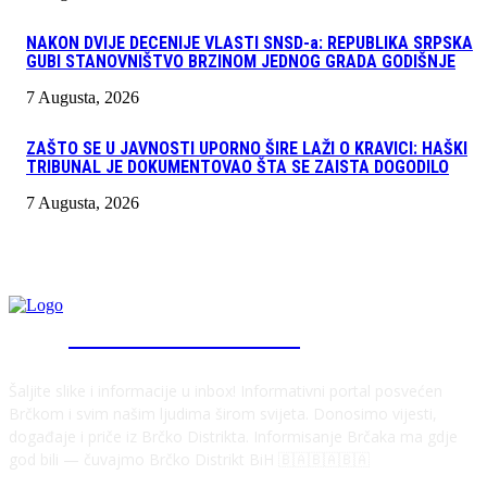
NAKON DVIJE DECENIJE VLASTI SNSD-a: REPUBLIKA SRPSKA
GUBI STANOVNIŠTVO BRZINOM JEDNOG GRADA GODIŠNJE
7 Augusta, 2026
ZAŠTO SE U JAVNOSTI UPORNO ŠIRE LAŽI O KRAVICI: HAŠKI
TRIBUNAL JE DOKUMENTOVAO ŠTA SE ZAISTA DOGODILO
7 Augusta, 2026
INFO "POSKOK" BRČKO
Šaljite slike i informacije u inbox! Informativni portal posvećen
Brčkom i svim našim ljudima širom svijeta. Donosimo vijesti,
događaje i priče iz Brčko Distrikta. Informisanje Brčaka ma gdje
god bili — čuvajmo Brčko Distrikt BiH 🇧🇦🇧🇦🇧🇦