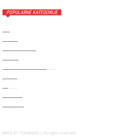
POPULARNE KATEGORIJE
BIH
5652
SVIJET
5266
ZANIMLJIVOSTI
1235
REGION
982
BRČKO DISTRIKT BIH🇧🇦
535
SPORT
469
EU🇪🇺
402
POLITIKA
273
ZDRAVLJE
177
MADE BY: PIXVANAAI | All rights reserved