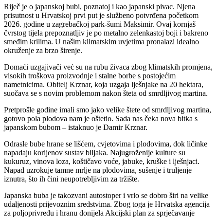
Riječ je o japanskoj bubi, poznatoj i kao japanski pivac. Njena
prisutnost u Hrvatskoj prvi put je službeno potvrđena početkom
2026. godine u zagrebačkoj park-šumi Maksimir. Ovaj kornjaš
čvrstog tijela prepoznatljiv je po metalno zelenkastoj boji i bakreno
smeđim krilima. U našim klimatskim uvjetima pronalazi idealno
okruženje za brzo širenje.
Domaći uzgajivači već su na rubu živaca zbog klimatskih promjena,
visokih troškova proizvodnje i stalne borbe s postojećim
nametnicima. Obitelj Krznar, koja uzgaja lješnjake na 20 hektara,
suočava se s novim problemom nakon šteta od smrdljivog martina.
Pretprošle godine imali smo jako velike štete od smrdljivog martina,
gotovo pola plodova nam je oštetio. Sada nas čeka nova bitka s
japanskom bubom – istaknuo je Damir Krznar.
Odrasle bube hrane se lišćem, cvjetovima i plodovima, dok ličinke
napadaju korijenov sustav biljaka. Najugroženije kulture su
kukuruz, vinova loza, koštičavo voće, jabuke, kruške i lješnjaci.
Napad uzrokuje tamne mrlje na plodovima, sušenje i truljenje
iznutra, što ih čini neupotrebljivim za tržište.
Japanska buba je takozvani autostoper i vrlo se dobro širi na velike
udaljenosti prijevoznim sredstvima. Zbog toga je Hrvatska agencija
za poljoprivredu i hranu donijela Akcijski plan za sprječavanje