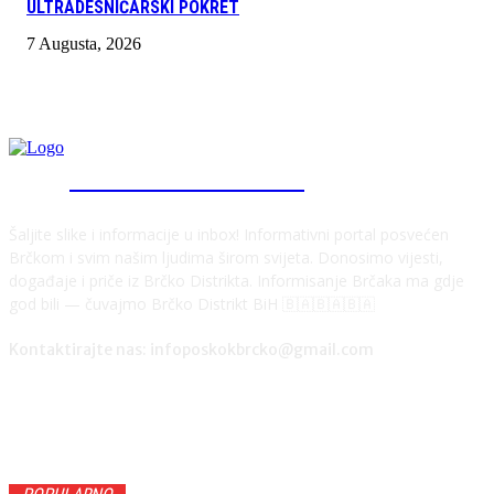
ULTRADESNIČARSKI POKRET
7 Augusta, 2026
INFO "POSKOK" BRČKO
Šaljite slike i informacije u inbox! Informativni portal posvećen
Brčkom i svim našim ljudima širom svijeta. Donosimo vijesti,
događaje i priče iz Brčko Distrikta. Informisanje Brčaka ma gdje
god bili — čuvajmo Brčko Distrikt BiH 🇧🇦🇧🇦🇧🇦
Kontaktirajte nas: infoposkokbrcko@gmail.com