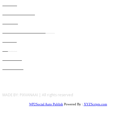
SVIJET
5275
ZANIMLJIVOSTI
1239
REGION
987
BRČKO DISTRIKT BIH🇧🇦
536
SPORT
469
EU🇪🇺
402
POLITIKA
273
ZDRAVLJE
177
MADE BY: PIXVANAAI | All rights reserved
WP2Social Auto Publish
Powered By :
XYZScripts.com