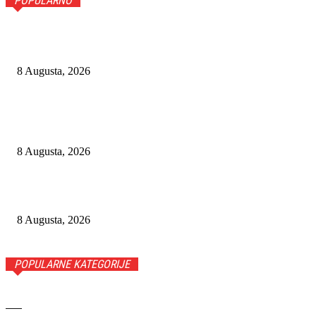
POPULARNO
BIJELI HAKER PROMIJENIO STRANU: OTKRIVENO KO JE
HAKIRAO HRVATSKE INSTITUCIJE
8 Augusta, 2026
CHATGPT UKIDA OGRANIČENJE ZA BESPLATNE KORISNIKE:
GPT-5.6 LUNA DONOSI NEOGRANIČENE TEKSTUALNE
RAZGOVORE
8 Augusta, 2026
BOSE QUIETCOMFORT HEADPHONES 2. GENERACIJE DONOSE
ZNAČAJKE ULTRA SERIJE, A KOŠTAJU 100 EURA MANJE
8 Augusta, 2026
POPULARNE KATEGORIJE
BIH
5662