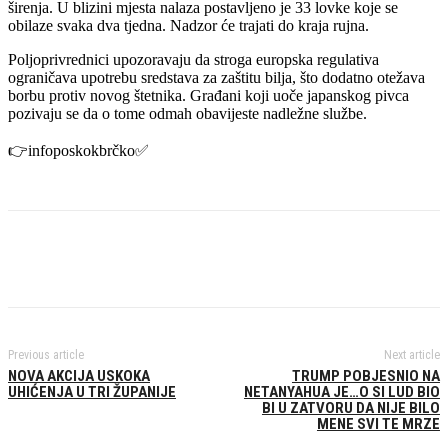
širenja. U blizini mjesta nalaza postavljeno je 33 lovke koje se
obilaze svaka dva tjedna. Nadzor će trajati do kraja rujna.
Poljoprivrednici upozoravaju da stroga europska regulativa
ograničava upotrebu sredstava za zaštitu bilja, što dodatno otežava
borbu protiv novog štetnika. Građani koji uoče japanskog pivca
pozivaju se da o tome odmah obavijeste nadležne službe.
👉infoposkokbrčko✅️
Previous article
Next article
NOVA AKCIJA USKOKA
TRUMP POBJESNIO NA
UHIĆENJA U TRI ŽUPANIJE
NETANYAHUA JE…O SI LUD BIO
BI U ZATVORU DA NIJE BILO
MENE SVI TE MRZE