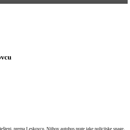
ovcu
mješteni, prema Leskovcu. Njihov autobus prate jake policijske snage.