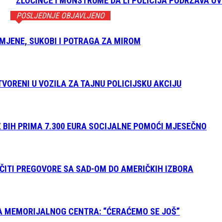
ZLOČINCE I MONSTRUME DA LI POLICIJA PODRŽAVA O
POSLJEDNJE OBJAVLJENO
OMJENE, SUKOBI I POTRAGA ZA MIROM
TVORENI U VOZILA ZA TAJNU POLICIJSKU AKCIJU
Z BIH PRIMA 7.300 EURA SOCIJALNE POMOĆI MJESEČNO
ČITI PREGOVORE SA SAD-OM DO AMERIČKIH IZBORA
A MEMORIJALNOG CENTRA: “ĆERAĆEMO SE JOŠ”