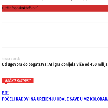
👉#infoposkokbrčko✅️
Previous article
Od ugovora do bogatstva: AI igra donijela više od 450 milija
BRČKO DISTRIKT
BIH
POČELI RADOVI NA UREĐENJU OBALE SAVE U MZ KOLOBAR