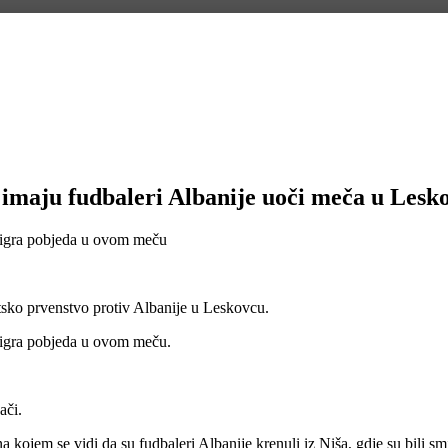
u imaju fudbaleri Albanije uoči meča u Lesk
no igra pobjeda u ovom meču
etsko prvenstvo protiv Albanije u Leskovcu.
o igra pobjeda u ovom meču.
ači.
 kojem se vidi da su fudbaleri Albanije krenuli iz Niša, gdje su bili s