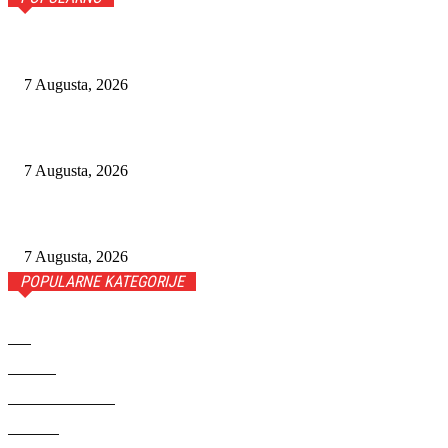
GLOBALNA GEOPOLITIKA U TRANZICIJI: KLIMATSKE PR
7 Augusta, 2026
EUROEXPRESS U CENTRU AFERE: KURIRSKI KOMBIJI PRE
7 Augusta, 2026
SLUČAJ U NJEMAČKOJ IZAZVAO REAKCIJE: PORODICA I
7 Augusta, 2026
POPULARNE KATEGORIJE
BIH
SVIJET
ZANIMLJIVOSTI
REGION