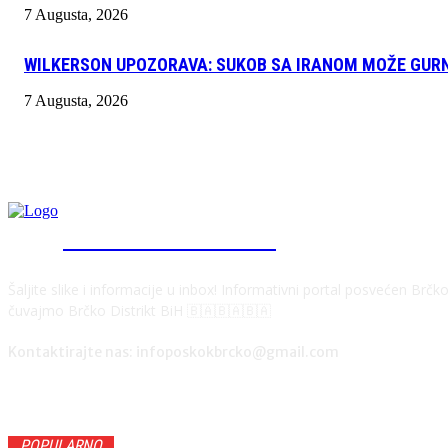
7 Augusta, 2026
WILKERSON UPOZORAVA: SUKOB SA IRANOM MOŽE GURNU
7 Augusta, 2026
INFO "POSKOK" BRČKO
Šaljite slike i informacije u inbox! Informativni portal posvećen Brč
čuvajmo Brčko Distrikt BiH 🇧🇦🇧🇦🇧🇦
Kontaktirajte nas: infoposkokbrcko@gmail.com
POPULARNO