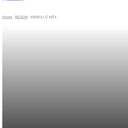
Home
REGION
KRENULI IZ NIŠA