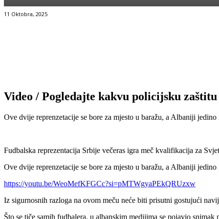
11 Oktobra, 2025
Facebook
Twitter
Pinterest
WhatsApp
Video / Pogledajte kakvu policijsku zaštit
Ove dvije reprenzetacije se bore za mjesto u baražu, a Albaniji jedi
Fudbalska reprezentacija Srbije večeras igra meč kvalifikacija za Svj
Ove dvije reprenzetacije se bore za mjesto u baražu, a Albaniji jedin
https://youtu.be/WeoMefKFGCc?si=pMTWgyaPEkQRUzxw
Iz sigurnosnih razloga na ovom meču neće biti prisutni gostujući navij
Što se tiče samih fudbalera, u albanskim medijima se pojavio snimak na