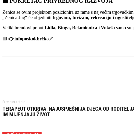
💼
POKRETAČ PRIVREDNOG RAZVOJA
Zenica se ovim projektom pozicionira uz rame s najvećim trgovačkim 
„Zenica Jug“ će objediniti
trgovinu, turizam, rekreaciju i ugostitelj
Veliki brendovi poput
Lidla, Binga, Belamionixa i Vokela
samo su p
🟥
👉infoposkokbrčko✅️
Previous article
TERAPEUT OTKRIVA: NAJUSPJEŠNIJA DJECA OD RODITELJA
IM MIJENJAJU ŽIVOT