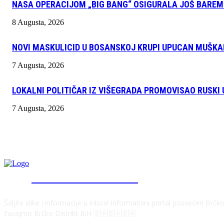
NASA OPERACIJOM „BIG BANG“ OSIGURALA JOŠ BAREM
8 Augusta, 2026
NOVI MASKULICID U BOSANSKOJ KRUPI UPUCAN MUŠK
7 Augusta, 2026
LOKALNI POLITIČAR IZ VIŠEGRADA PROMOVISAO RUSKI
7 Augusta, 2026
INFO "POSKOK" BRČKO
Šaljite slike i informacije u inbox! Informativni portal posvećen Brč
čuvajmo Brčko Distrikt BiH 🇧🇦🇧🇦🇧🇦