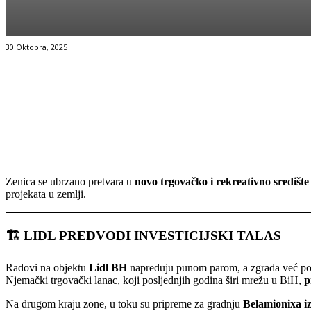
30 Oktobra, 2025
Facebook
Twitter
Pinterest
WhatsApp
Zenica se ubrzano pretvara u
novo trgovačko i rekreativno središt
projekata u zemlji.
🏗️
LIDL PREDVODI INVESTICIJSKI TALAS
Radovi na objektu
Lidl BH
napreduju punom parom, a zgrada već pop
Njemački trgovački lanac, koji posljednjih godina širi mrežu u BiH,
p
Na drugom kraju zone, u toku su pripreme za gradnju
Belamionixa i