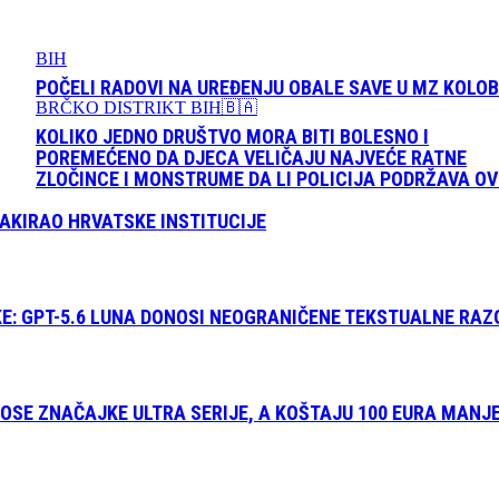
BIH
POČELI RADOVI NA UREĐENJU OBALE SAVE U MZ KOLO
BRČKO DISTRIKT BIH🇧🇦
KOLIKO JEDNO DRUŠTVO MORA BITI BOLESNO I
POREMEĆENO DA DJECA VELIČAJU NAJVEĆE RATNE
ZLOČINCE I MONSTRUME DA LI POLICIJA PODRŽAVA O
HAKIRAO HRVATSKE INSTITUCIJE
E: GPT-5.6 LUNA DONOSI NEOGRANIČENE TEKSTUALNE RA
SE ZNAČAJKE ULTRA SERIJE, A KOŠTAJU 100 EURA MANJ