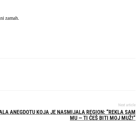
dni zamah.
Next article
ČALA ANEGDOTU KOJA JE NASMIJALA REGION: “REKLA SAM
MU — TI ĆEŠ BITI MOJ MUŽ!”