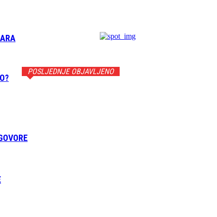
BARA
POSLJEDNJE OBJAVLJENO
VO?
ZGOVORE
E