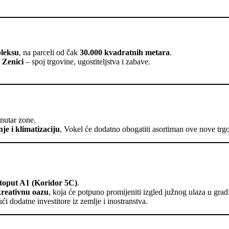
pleksu
, na parceli od čak
30.000 kvadratnih metara
.
 Zenici
– spoj trgovine, ugostiteljstva i zabave.
unutar zone.
je i klimatizaciju
, Vokel će dodatno obogatiti asortiman ove nove trgo
toput A1 (Koridor 5C)
.
reativnu oazu
, koja će potpuno promijeniti izgled južnog ulaza u grad
ući dodatne investitore iz zemlje i inostranstva.