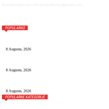
Kontaktirajte nas: infoposkokbrcko@gmail.com
POPULARNO
BIJELI HAKER PROMIJENIO STRANU: OTKRIVENO KO JE 
8 Augusta, 2026
CHATGPT UKIDA OGRANIČENJE ZA BESPLATNE KORISNIK
8 Augusta, 2026
BOSE QUIETCOMFORT HEADPHONES 2. GENERACIJE DONO
8 Augusta, 2026
POPULARNE KATEGORIJE