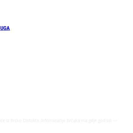
RUGA
riče iz Brčko Distrikta. Informisanje Brčaka ma gdje god bili —