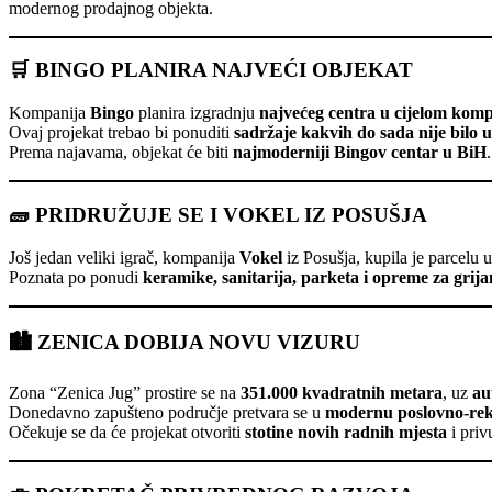
modernog prodajnog objekta.
🛒
BINGO PLANIRA NAJVEĆI OBJEKAT
Kompanija
Bingo
planira izgradnju
najvećeg centra u cijelom kom
Ovaj projekat trebao bi ponuditi
sadržaje kakvih do sada nije bilo u
Prema najavama, objekat će biti
najmoderniji Bingov centar u BiH
.
🧱
PRIDRUŽUJE SE I VOKEL IZ POSUŠJA
Još jedan veliki igrač, kompanija
Vokel
iz Posušja, kupila je parcelu 
Poznata po ponudi
keramike, sanitarija, parketa i opreme za grijan
🏙️
ZENICA DOBIJA NOVU VIZURU
Zona “Zenica Jug” prostire se na
351.000 kvadratnih metara
, uz
au
Donedavno zapušteno područje pretvara se u
modernu poslovno-rek
Očekuje se da će projekat otvoriti
stotine novih radnih mjesta
i priv