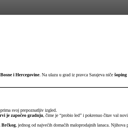
e Bosne i Hercegovine
. Na ulazu u grad iz pravca Sarajeva niče
šoping
rima svoj prepoznatljiv izgled.
rvi je započeo gradnju
, čime je “probio led” i pokrenuo čitav val novih
z Brčkog
, jednog od najvećih domaćih maloprodajnih lanaca. Njihova p