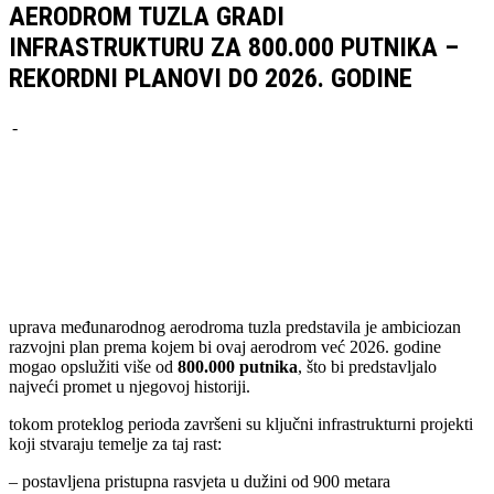
AERODROM TUZLA GRADI
INFRASTRUKTURU ZA 800.000 PUTNIKA –
REKORDNI PLANOVI DO 2026. GODINE
-
Facebook
Twitter
Pinterest
WhatsApp
uprava međunarodnog aerodroma tuzla predstavila je ambiciozan
razvojni plan prema kojem bi ovaj aerodrom već 2026. godine
mogao opslužiti više od
800.000 putnika
, što bi predstavljalo
najveći promet u njegovoj historiji.
tokom proteklog perioda završeni su ključni infrastrukturni projekti
koji stvaraju temelje za taj rast:
– postavljena pristupna rasvjeta u dužini od 900 metara