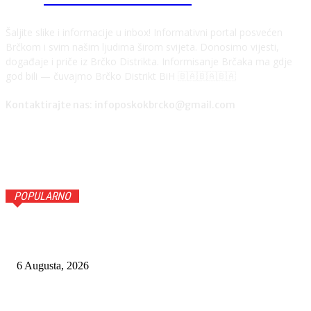
Šaljite slike i informacije u inbox! Informativni portal posvećen
Brčkom i svim našim ljudima širom svijeta. Donosimo vijesti,
događaje i priče iz Brčko Distrikta. Informisanje Brčaka ma gdje
god bili — čuvajmo Brčko Distrikt BiH 🇧🇦🇧🇦🇧🇦
Kontaktirajte nas: infoposkokbrcko@gmail.com
POPULARNO
EUFOR IZVEO ZDRUŽENU VOJNU VJEŽBU KOD FOČE UOČI
MANEVRA “BRZI ODGOVOR 2026”
6 Augusta, 2026
POREZNA UPRAVA FBIH ZAPEČATILA ŠEST OBJEKATA I
IZREKLA KAZNE OD 31.700 KM