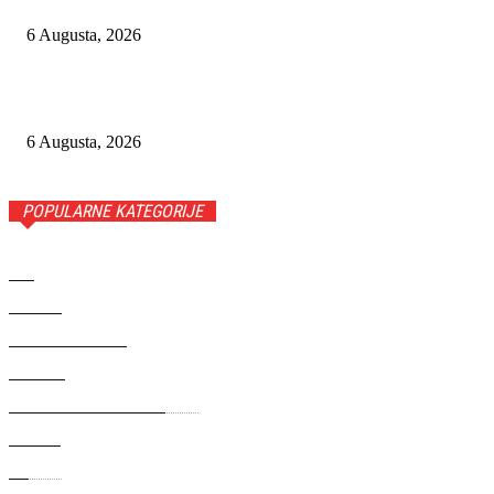
6 Augusta, 2026
ZENIČKI RUDARI VEĆ DRUGU NOĆ PROVELI U JAMI
RASPOTOČJE U ZNAK PROTESTA
6 Augusta, 2026
POPULARNE KATEGORIJE
BIH
5642
SVIJET
5259
ZANIMLJIVOSTI
1223
REGION
980
BRČKO DISTRIKT BIH🇧🇦
534
SPORT
467
EU🇪🇺
402