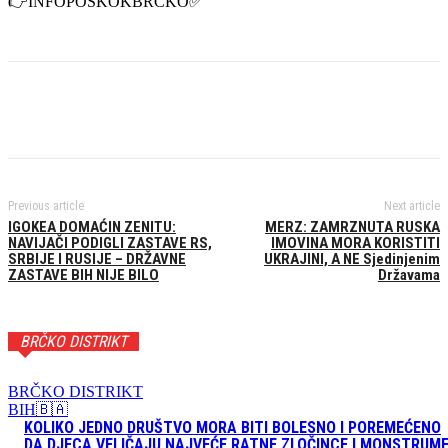
👉INFOPOSKOKBRČKO✅️
Previous article
Next article
IGOKEA DOMAĆIN ZENITU:
MERZ: ZAMRZNUTA RUSKA
NAVIJAČI PODIGLI ZASTAVE RS,
IMOVINA MORA KORISTITI
SRBIJE I RUSIJE – DRŽAVNE
UKRAJINI, A NE Sjedinjenim
ZASTAVE BIH NIJE BILO
Državama
BRČKO DISTRIKT
BRČKO DISTRIKT
BIH🇧🇦
KOLIKO JEDNO DRUŠTVO MORA BITI BOLESNO I POREMEĆENO
DA DJECA VELIČAJU NAJVEĆE RATNE ZLOČINCE I MONSTRUM