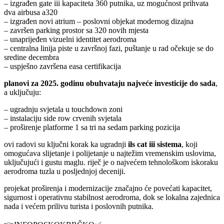
– izgrađen gate iii kapaciteta 360 putnika, uz mogućnost prihvata
dva airbusa a320
– izgrađen novi atrium – poslovni objekat modernog dizajna
– završen parking prostor sa 320 novih mjesta
– unaprijeđen vizuelni identitet aerodroma
– centralna linija piste u završnoj fazi, puštanje u rad očekuje se do
sredine decembra
– uspješno završena easa certifikacija
planovi za 2025. godinu obuhvataju najveće investicije do sada
,
a uključuju:
– ugradnju svjetala u touchdown zoni
– instalaciju side row crvenih svjetala
– proširenje platforme 1 sa tri na sedam parking pozicija
ovi radovi su ključni korak ka ugradnji
ils cat iii sistema
, koji
omogućava slijetanje i polijetanje u najtežim vremenskim uslovima,
uključujući i gustu maglu. riječ je o najvećem tehnološkom iskoraku
aerodroma tuzla u posljednjoj deceniji.
projekat proširenja i modernizacije značajno će povećati kapacitet,
sigurnost i operativnu stabilnost aerodroma, dok se lokalna zajednica
nada i većem prilivu turista i poslovnih putnika.