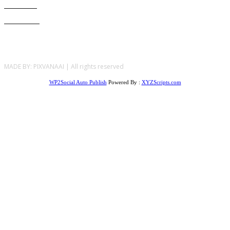
POLITIKA
273
ZDRAVLJE
177
MADE BY: PIXVANAAI | All rights reserved
WP2Social Auto Publish
Powered By :
XYZScripts.com