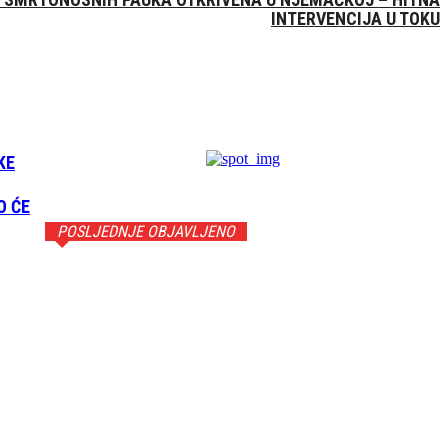
INTERVENCIJA U TOKU
KE
O ĆE
POSLJEDNJE OBJAVLJENO