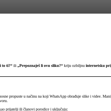
i to ti?“
ili
„Prepoznaješ li ovu sliku?“
kriju ozbiljnu
internetsku pr
urnosne propuste u načinu na koji WhatsApp obrađuje slike i videe. Man
voru.
ao prijatelji ili članovi porodice i uključuju: