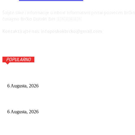
Šaljite slike i informacije u inbox! Informativni portal posvećen Brč
čuvajmo Brčko Distrikt BiH 🇧🇦🇧🇦🇧🇦
Kontaktirajte nas: infoposkokbrcko@gmail.com
POPULARNO
SDA: AFERE BLACK TIE I SPENGAVANJE NE SMIJU BITI 
6 Augusta, 2026
DUHOVI DEVEDESETIH I DALJE KRUŽE ISTOČNIM SARAJ
6 Augusta, 2026
RAT SUPERSILA: KINA UZVRAĆA UDARAC SAD-U, DRONOV