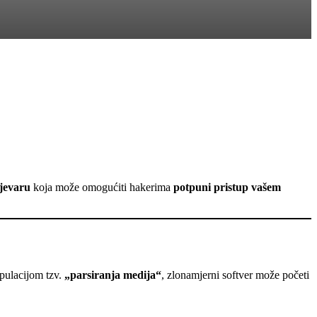
ijevaru
koja može omogućiti hakerima
potpuni pristup vašem
ipulacijom tzv.
„parsiranja medija“
, zlonamjerni softver može početi