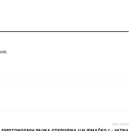
osti.
Next article
JA SMRTONOSNIH PAUKA OTKRIVENA U NJEMAČKOJ – HITNA