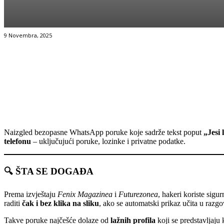
9 Novembra, 2025
Facebook
Twitter
Pinterest
WhatsApp
Naizgled bezopasne WhatsApp poruke koje sadrže tekst poput
„Jesi l
telefonu
– uključujući poruke, lozinke i privatne podatke.
🔍 ŠTA SE DOGAĐA
Prema izvještaju
Fenix Magazinea
i
Futurezonea
, hakeri koriste sig
raditi
čak i bez klika na sliku
, ako se automatski prikaz učita u razgo
Takve poruke najčešće dolaze od
lažnih profila
koji se predstavljaju k