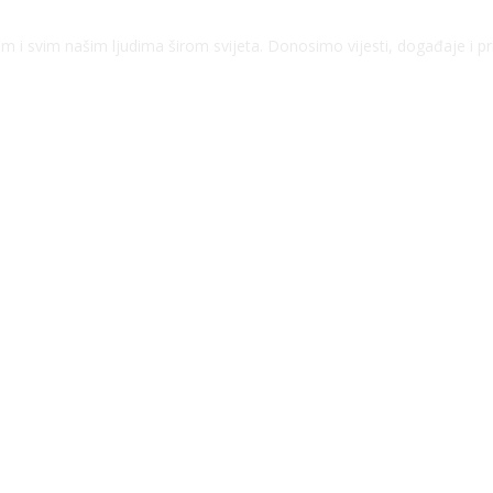
kom i svim našim ljudima širom svijeta. Donosimo vijesti, događaje i p
ZATAŠKANE
EVOM
I I LJUDSKA PRAVA NOVO BOJNO POLJE