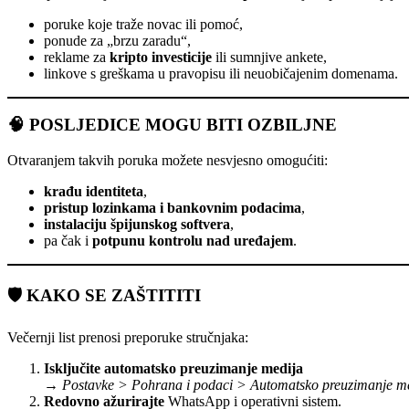
poruke koje traže novac ili pomoć,
ponude za „brzu zaradu“,
reklame za
kripto investicije
ili sumnjive ankete,
linkove s greškama u pravopisu ili neuobičajenim domenama.
🧠 POSLJEDICE MOGU BITI OZBILJNE
Otvaranjem takvih poruka možete nesvjesno omogućiti:
krađu identiteta
,
pristup lozinkama i bankovnim podacima
,
instalaciju špijunskog softvera
,
pa čak i
potpunu kontrolu nad uređajem
.
🛡️ KAKO SE ZAŠTITITI
Večernji list prenosi preporuke stručnjaka:
Isključite automatsko preuzimanje medija
→
Postavke > Pohrana i podaci > Automatsko preuzimanje m
Redovno ažurirajte
WhatsApp i operativni sistem.