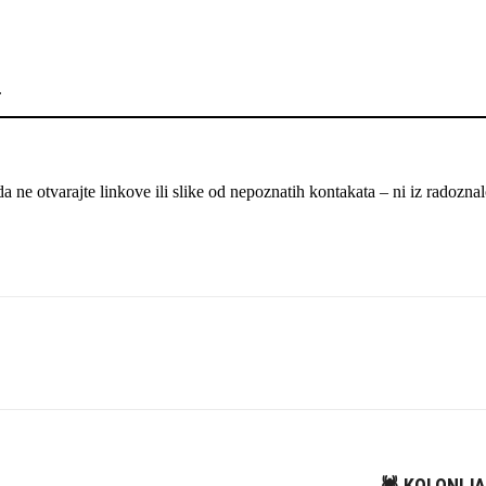
.
a ne otvarajte linkove ili slike od nepoznatih kontakata – ni iz radoznal
🕷️ KOLONI