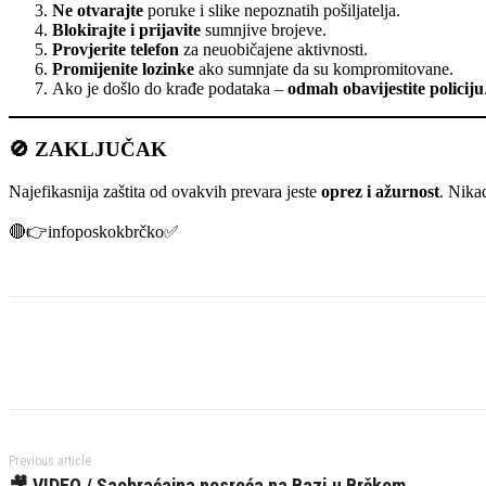
Ne otvarajte
poruke i slike nepoznatih pošiljatelja.
Blokirajte i prijavite
sumnjive brojeve.
Provjerite telefon
za neuobičajene aktivnosti.
Promijenite lozinke
ako sumnjate da su kompromitovane.
Ako je došlo do krađe podataka –
odmah obavijestite policiju
🚫 ZAKLJUČAK
Najefikasnija zaštita od ovakvih prevara jeste
oprez i ažurnost
. Nikad
🔴👉infoposkokbrčko✅️
Previous article
🎥 VIDEO / Saobraćajna nesreća na Bazi u Brčkom